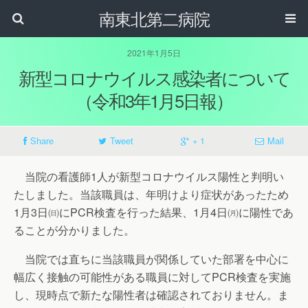
南東北第二病院
2021年1月5日
新型コロナウイルス感染者について
（令和3年1月5日報）
Share
Tweet
+ 1
Mail
当院の看護師1人が新型コロナウイルス陽性と判明い
たしました。当該職員は、年明けより症状があったため
1月3日㈰にPCR検査を行った結果、1月4日㈪に陽性であ
ることが分かりました。
当院では直ちに当該職員が関係していた部署を中心に
幅広く接触の可能性がある職員に対してPCR検査を実施
し、現時点で新たな陽性者は確認されておりません。ま