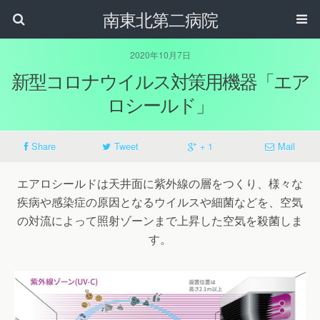
南東北第二病院
2020年10月7日
新型コロナウイルス対策用機器「エア
ロシールド」
Share
Tweet
+ 1
Mail
エアロシールドは天井面に紫外線の層をつくり、様々な
疾病や感染症の原因となるウイルスや細菌などを、空気
の対流によって照射ゾーンまで上昇した空気を殺菌しま
す。