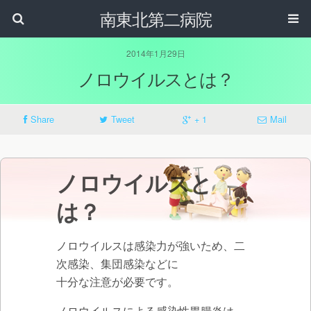
南東北第二病院
2014年1月29日
ノロウイルスとは？
Share
Tweet
+ 1
Mail
ノロウイルスと
は？
ノロウイルスは感染力が強いため、二
次感染、集団感染などに
十分な注意が必要です。
ノロウイルスによる感染性胃腸炎は、