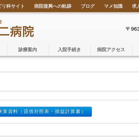
ビリ科サイト
病院復興への軌跡
ブログ
マメ知識
求
診療案内
入院手続き
病院アクセス
決算資料（貸借対照表・損益計算書）