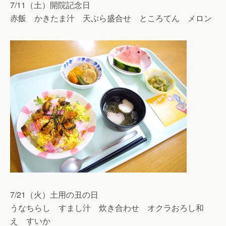
7/11（土）開院記念日
赤飯 かきたま汁 天ぷら盛合せ ところてん メロン
7/21（火）土用の丑の日
うなちらし すまし汁 炊き合わせ オクラおろし和
え すいか