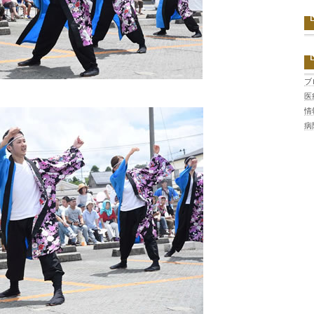
ブ
医
情
病