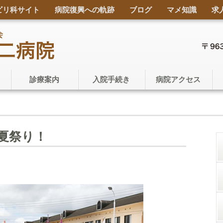
ビリ科サイト
病院復興への軌跡
ブログ
マメ知識
求
診療案内
入院手続き
病院アクセス
夏祭り！
。