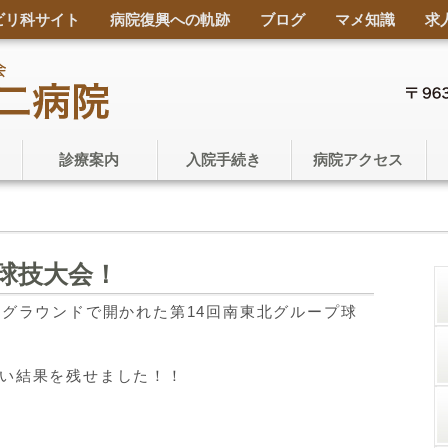
ビリ科サイト
病院復興への軌跡
ブログ
マメ知識
求
診療案内
入院手続き
病院アクセス
球技大会！
北グラウンドで開かれた第14回南東北グループ球
しい結果を残せました！！