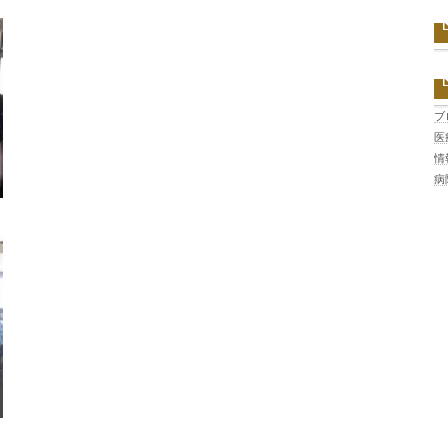
ブ
医
情
病