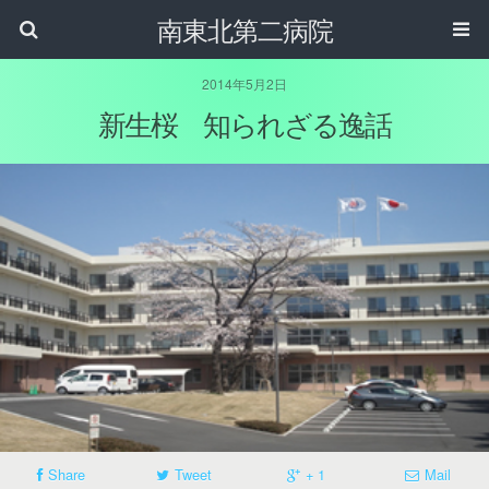
南東北第二病院
2014年5月2日
新生桜 知られざる逸話
Share
Tweet
+ 1
Mail